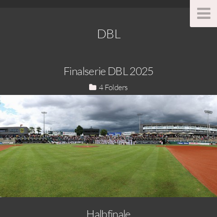
DBL
Finalserie DBL 2025
4
Halbfinale